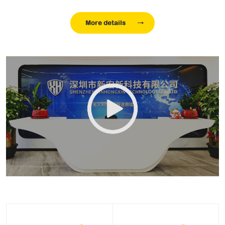
新宏新科技深耕水域救援装备领域8年，积累了丰富的技
术经验，拥有50余项发明专利和计算机软件著作权，产品通
More details
过了公安部、中国船级社、国家海洋检测中心的多项权威检
测，并获得了欧盟CE和ROHS认证。公司自主研发的水上救
援机器人、无人船、水下搜救机器人、声呐探测仪等产品以
军工品质和AI技术为核心，显著提升了水域救援的效率和安
全性。
新宏新科技严格遵循ISO质量管理体系、职业健康安全
管理体系、环境管理体系、知识产权管理体系以及五星售后
服务管理体系，确保产品从研发到服务的全流程高标准。目
前，公司产品已广泛应用于全国30多个省的应急消防系统及
公安安保搜救任务，以硬核科技守护水域安全，重新定义了
水域救援的行业标准。