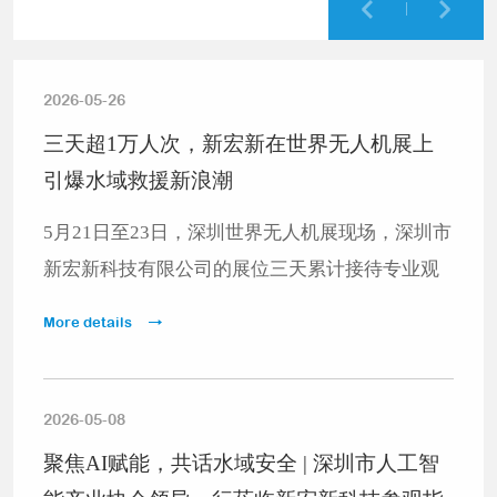
号、应对风浪干扰、排查障碍物、监测水质状况
的核心“五官”。正是这套功能完备的感知系统，
让无人船得以实现自主航行、自动避障、环境监
2026-05-26
测、安防巡逻、应急搜救等多种功能，无需人工
三天超1万人次，新宏新在世界无人机展上
遥控，就能独立完成各类水上作业任务。
引爆水域救援新浪潮
5月21日至23日，深圳世界无人机展现场，深圳市
新宏新科技有限公司的展位三天累计接待专业观
众超过1万人次。这一数字背后，不是一场简单的
More details
产品秀，而是中国水域救援行业从“经验驱动”迈
向“标准+智能”的清晰信号。
2026-05-08
聚焦AI赋能，共话水域安全 | 深圳市人工智