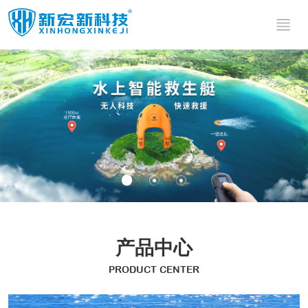
水面救援
水上智能
船艇
无人船
水上智能救
水文测绘无
生艇
水上智能遥
人船
水面无人侦
控机器人
水上智能救
查机器人
水上无人探
其他产品
生机器人
高速救援艇
测机器人
水上无人侦
高速救援板
测船
水域安防无
警用船载双
飞行救生艇
人巡逻船
自扶正无人
管拦截系统
水底边坡仪
船
水上侦测无
水域应急照
人船
水上巡逻无
明无人机系
水底微地震
人船
统
监测系统
迷彩太阳能
产品中心
背包
潜水动力推
PRODUCT CENTER
进器
便携式碳纤
维抛投器