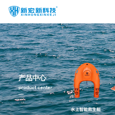
水面救援船艇
水上智能救生艇
水上智能遥控机
器人
水上智能救生机
器人
高速救援艇
高速救援板
飞行救生艇
其他产品
产品中心
警用船载双管拦
截系统
水底边坡仪
product center
水域应急照明无
人机系统
水底微地震监测
系统
迷彩太阳能背包
潜水动力推进器