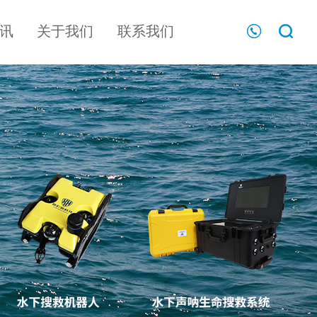
讯
关于我们
联系我们
声呐探测系列
多功能水下声呐
搜救系统（可定
声呐式水下地形
行业新闻
文化理念
制）
探测仪
手持声呐探测仪
河床扫描仪
工厂实景