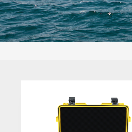
便携式碳纤维抛
投器