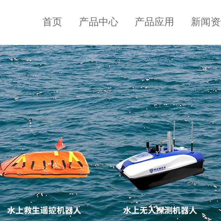
首页
产品中心
产品应用
新闻资
水上智能无人
水下搜救机器
船
人
水文测绘无人船
水下搜救机器人
公司新闻
企业介绍
联系方式
水面无人侦查机
6T
水下搜救机器人
器人
水上无人探测机
V8
水下搜救机器人
器人
水上无人侦测船
R40
水下搜救机器人
宣传视频
水域安防无人巡
H8
逻船
自扶正无人船
水上侦测无人船
水上巡逻无人船