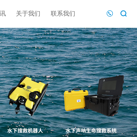
讯
关于我们
联系我们
声呐探测系列
多功能水下声呐
搜救系统（可定
声呐式水下地形
行业新闻
文化理念
制）
探测仪
手持声呐探测仪
河床扫描仪
工厂实景