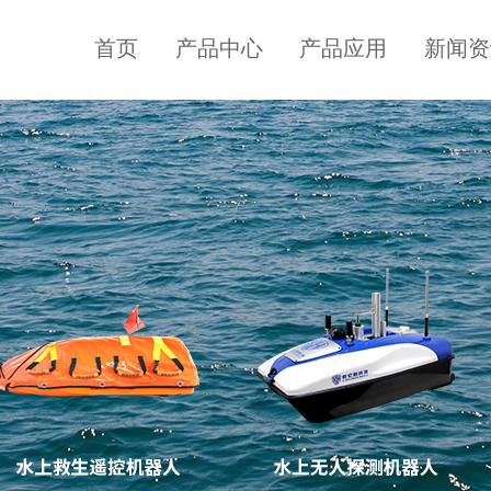
首页
产品中心
产品应用
新闻资
水上智能无人
水下搜救机器
船
人
水文测绘无人船
水下搜救机器人
公司新闻
企业介绍
联系方式
水面无人侦查机
6T
水下搜救机器人
器人
水上无人探测机
V8
水下搜救机器人
器人
水上无人侦测船
R40
水下搜救机器人
宣传视频
水域安防无人巡
H8
逻船
自扶正无人船
水上侦测无人船
水上巡逻无人船