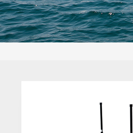
便携式碳纤维抛
投器