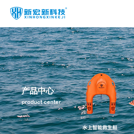
水面救援船艇
水上智能救生艇
水上智能遥控机
器人
水上智能救生机
器人
高速救援艇
高速救援板
飞行救生艇
其他产品
产品中心
警用船载双管拦
截系统
水底边坡仪
product center
水域应急照明无
人机系统
水底微地震监测
系统
迷彩太阳能背包
潜水动力推进器