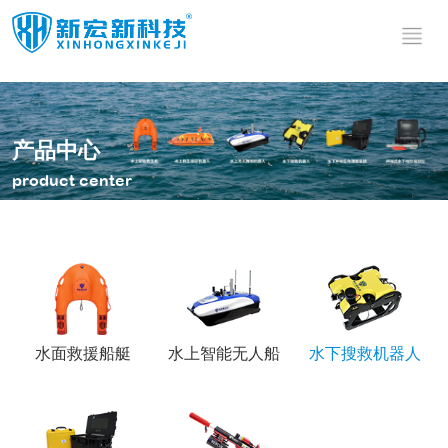
水面救援
水上智能
船艇
无人船
水上智能救
水文测绘无
产品中心
生艇
水上智能遥
人船
水面无人侦
product center
控机器人
水上智能救
查机器人
水上无人探
其他产品
生机器人
高速救援艇
测机器人
水上无人侦
高速救援板
测船
水域安防无
警用船载双
飞行救生艇
人巡逻船
自扶正无人
管拦截系统
水底边坡仪
船
水上侦测无
水域应急照
人船
水上巡逻无
明无人机系
水底微地震
人船
统
监测系统
迷彩太阳能
水面救援船艇
水上智能无人船
水下搜救机器人
背包
潜水动力推
进器
便携式碳纤
维抛投器