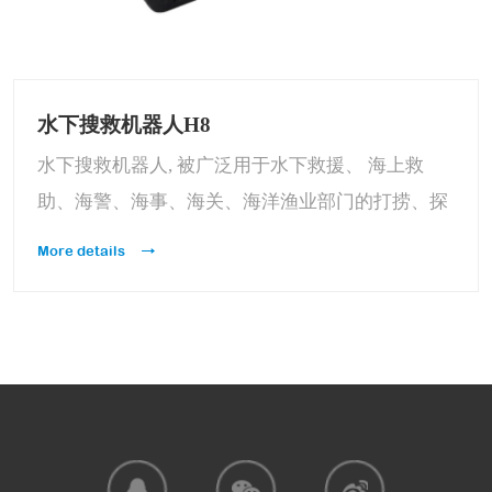
水下搜救机器人H8
水下搜救机器人, 被广泛用于水下救援、 海上救
助、海警、海事、海关、海洋渔业部门的打捞、探
测和科学研究。其可加载机械手、声呐定位及抓取
More details
打捞功能。能够在水下恶劣危险环境下, 代替潜水
员水下开展安全高效的工作。