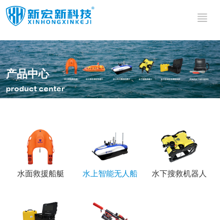
水面救援
水上智能
船艇
无人船
水上智能救
水文测绘无
产品中心
生艇
水上智能遥
人船
水面无人侦
product center
控机器人
水上智能救
查机器人
水上无人探
其他产品
生机器人
高速救援艇
测机器人
水上无人侦
高速救援板
测船
水域安防无
警用船载双
飞行救生艇
人巡逻船
自扶正无人
管拦截系统
水底边坡仪
船
水上侦测无
水域应急照
人船
水上巡逻无
明无人机系
水底微地震
人船
统
监测系统
迷彩太阳能
水面救援船艇
水上智能无人船
水下搜救机器人
背包
潜水动力推
进器
便携式碳纤
维抛投器