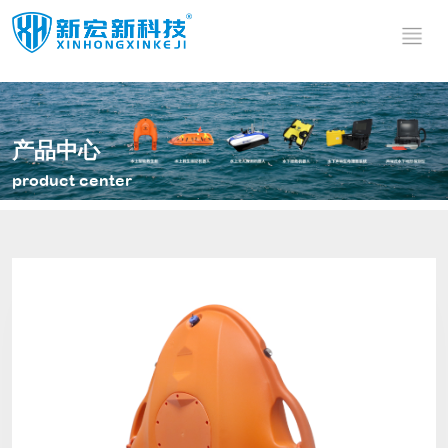
水面救援
水上智能
船艇
无人船
水上智能救
水文测绘无
产品中心
生艇
水上智能遥
人船
水面无人侦
product center
控机器人
水上智能救
查机器人
水上无人探
其他产品
生机器人
高速救援艇
测机器人
水上无人侦
高速救援板
测船
水域安防无
警用船载双
飞行救生艇
人巡逻船
自扶正无人
管拦截系统
水底边坡仪
船
水上侦测无
水域应急照
人船
水上巡逻无
明无人机系
水底微地震
人船
统
监测系统
迷彩太阳能
背包
潜水动力推
进器
便携式碳纤
维抛投器